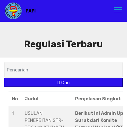
PAFI
Regulasi Terbaru
Cari
No
Judul
Penjelasan Singkat
1
USULAN
Berikut ini Admin Upl
PENERBITAN STR-
Surat dari Komite