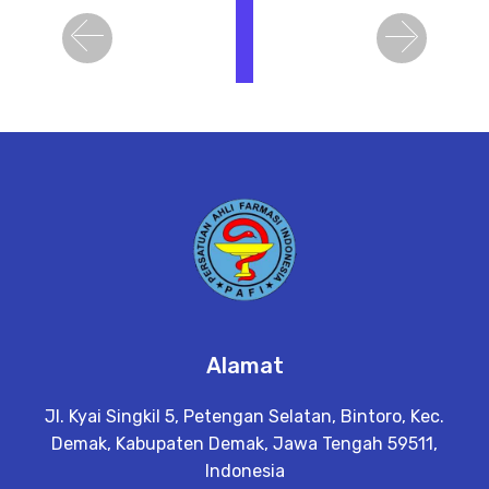
i
h
Previous
Next
a
t
D
e
t
a
il
Alamat
Jl. Kyai Singkil 5, Petengan Selatan, Bintoro, Kec.
Demak, Kabupaten Demak, Jawa Tengah 59511,
Indonesia