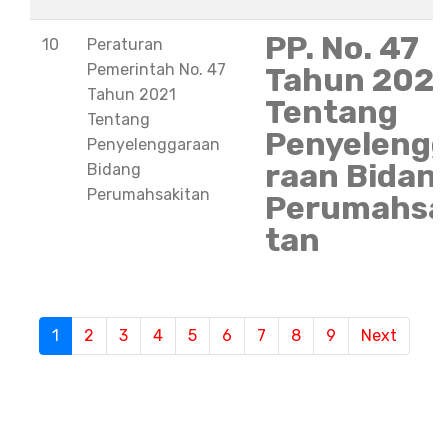
PP. No. 47
10
Peraturan
Pemerintah No. 47
Tahun 202
Tahun 2021
Tentang
Tentang
Penyeleng
Penyelenggaraan
raan Bidan
Bidang
Perumahsakitan
Perumahsa
tan
S
1
(current)
2
3
4
5
6
7
8
9
Next
e
m